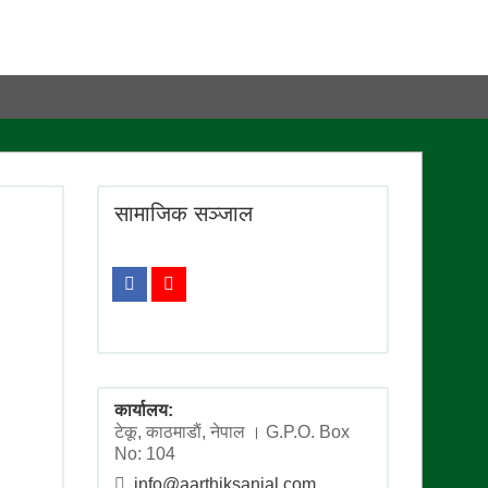
सामाजिक सञ्जाल
कार्यालय:
टेकू, काठमाडाैं, नेपाल । G.P.O. Box
No: 104
info@aarthiksanjal.com