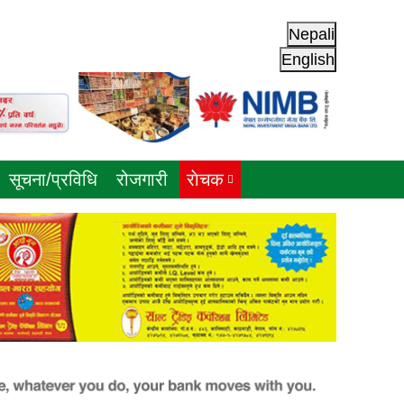
Nepali
English
सूचना/प्रविधि
रोजगारी
राेचक