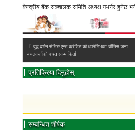
केन्द्रीय बैंक सञ्चालक समिति अध्यक्ष गभर्नर हुनेछ भ
बुद्ध दर्शन सेभिङ एन्ड क्रेडिट कोअपरेटिभका चौँतिस जना
बचतकर्ताको बचत रकम फिर्ता
प्रतिक्रिया दिनुहोस्
सम्बन्धित शीर्षक