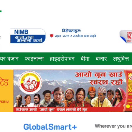
े
ेयर बजार
फाइनान्स
हाइड्रोपावर
बीमा
बजार
लघुवित्त