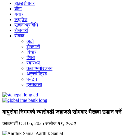
हाइड्रोपावर
बीमा
बजार
लघुवित्त
सूचना/प्रविधि
रोजगारी
राेचक
अटो
रोजगारी
विचार
शिक्षा
स्वास्थ्य
कला/मनोरञ्जन
अन्तर्राष्ट्रिय
पर्यटन
हस्तकला
वायुसेवा निगमको न्यारोबडी जहाजले सोमबार भैरहवा उडान गर्ने
काठमाडाैं
Oct 05, 2025
असोज १९, २०८२
Aarthik Sanjal