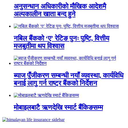
अनुसन्धान अधिकारीकाे माैखिक आदेशमै
अल्पकालीन खाता बन्द हुने
नबिल बैंकको ‘ए’ रेटिङ पुनः पुष्टि, वित्तीय
मजबुतीमा थप विश्वास
ब्याज पुँजीकरण सम्बन्धी नयाँ व्यवस्था, कार्यविधि
बनाई लागु गर्न राष्ट्र बैंकको निर्देशन
मोबाइलबाटै ऋणदेखि स्मार्ट बैंकिङसम्म