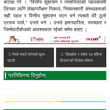
कटाक्ष गरे । “वित्तीय सुशासन र त्यसभित्रको पहलकदमी
लिनका लागि लेखापरीक्षण निकाय, नियमनकारी संस्थाहरूको
सही पहल र वित्तीय सुशासन भएन भने त्यसले धेरै ठूलो
प्रभाव पार्छ,” उनले भने । उनले इमानदारिता, स्वच्छता र
जिम्मेवारीबोधको आवश्यकता रहेको समेत बताए ।
भिभो स्मार्ट फोनको मूल्य
‘डिशहोम १ वर्षमा २४ महिना
घट्यो
योजना’को विजेता घोषणा
प्रतिक्रिया दिनुहोस्