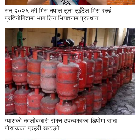
सन् २०२५ की मिस नेपाल लुना लुईंटेल मिस वर्ल्ड
प्रतियोगितामा भाग लिन भियतनाम प्रस्थान
ग्यासको कालोबजारी रोक्न उपत्यकाका डिपोमा सादा
पोसाकका प्रहरी खटाइने